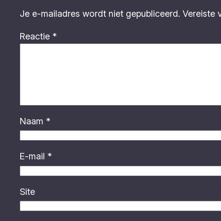
Je e-mailadres wordt niet gepubliceerd.
Vereiste 
Reactie
*
Naam
*
E-mail
*
Site