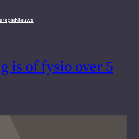
erapie
Nieuws
 is of fysio over 5