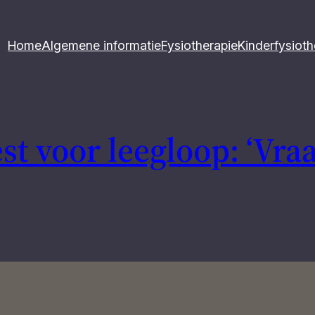
Home
Algemene informatie
Fysiotherapie
Kinderfysioth
t voor leegloop: ‘Vraag