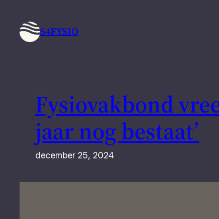
Ga
naar
S4FYSIO
de
inhoud
Fysiovakbond vrees
jaar nog bestaat’
december 25, 2024